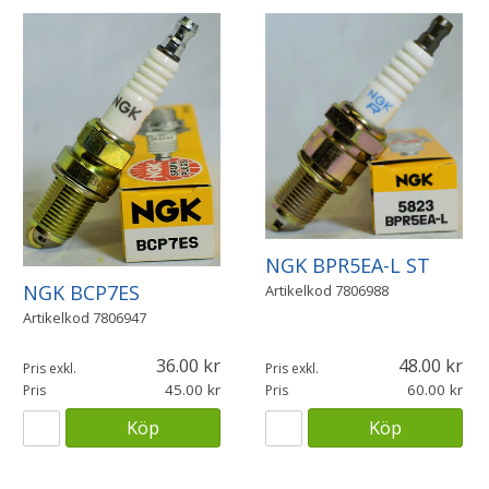
NGK BPR5EA-L ST
NGK BCP7ES
Artikelkod
7806988
Artikelkod
7806947
36.00
48.00
Pris exkl.
Pris exkl.
45.00
60.00
Pris
Pris
Köp
Köp