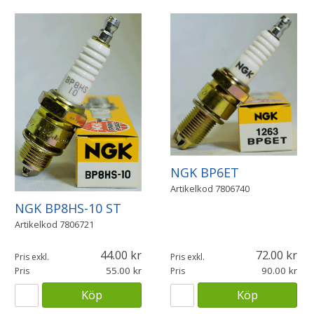
NGK BP6ET
Artikelkod
7806740
NGK BP8HS-10 ST
Artikelkod
7806721
44.00
72.00
Pris exkl.
Pris exkl.
55.00
90.00
Pris
Pris
Köp
Köp