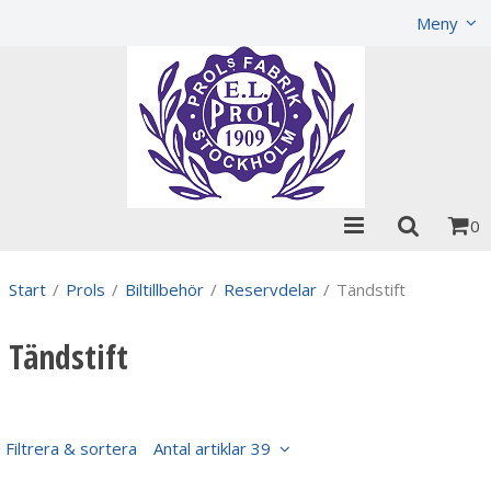
Visa varukorgen
Till kassan
Meny
0
Start
/
Prols
/
Biltillbehör
/
Reservdelar
/
Tändstift
Tändstift
Filtrera & sortera
Antal artiklar 39