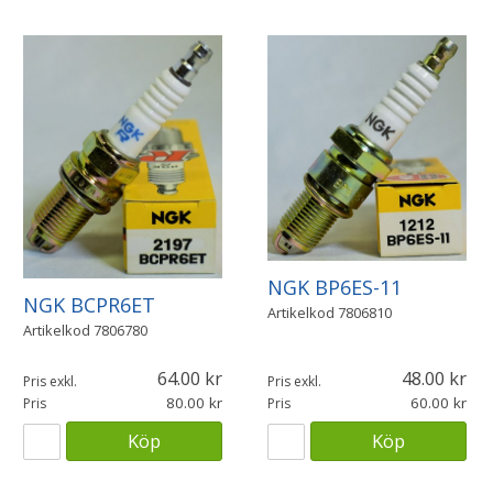
NGK BP6ES-11
NGK BCPR6ET
Artikelkod
7806810
Artikelkod
7806780
64.00
48.00
Pris exkl.
Pris exkl.
80.00
60.00
Pris
Pris
Köp
Köp