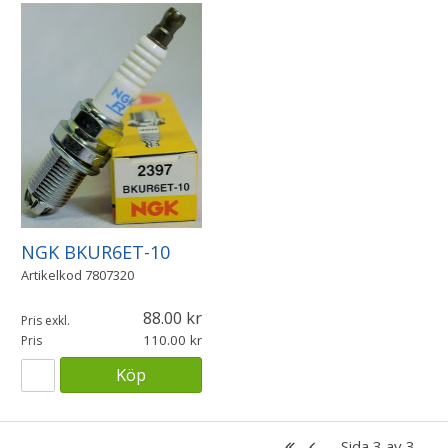
NGK BKUR6ET-10
Artikelkod
7807320
88.00
Pris exkl.
110.00
Pris
Köp
Sida 3 av 3