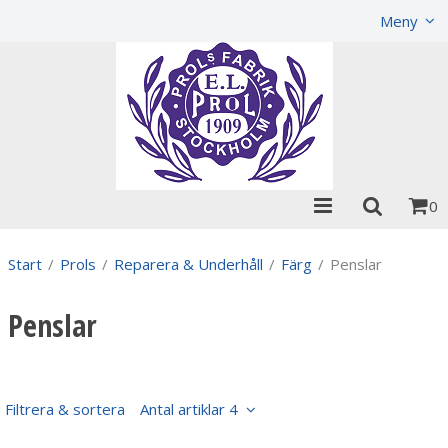
Visa varukorgen
Till kassan
Meny
0
Start
/
Prols
/
Reparera & Underhåll
/
Färg
/
Penslar
Penslar
Filtrera & sortera
Antal artiklar 4