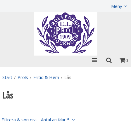
Visa varukorgen
Till kassan
Meny
0
Start
/
Prols
/
Fritid & Hem
/
Lås
Lås
Filtrera & sortera
Antal artiklar 5