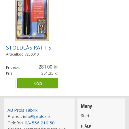
STÖLDLÅS RATT ST
Artikelkod
7350010
281.00
Pris exkl.
351.25
Pris
Köp
Meny
AB Prols Fabrik
Start
E-post:
info@prols.se
Telefon:
08-556 210 50
HJÄLP
Adress:
Harpsundsvägen 160