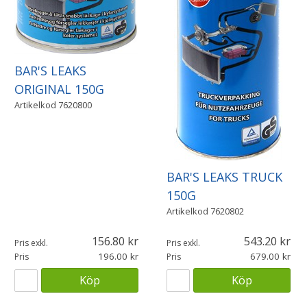
BAR'S LEAKS
ORIGINAL 150G
Artikelkod
7620800
BAR'S LEAKS TRUCK
150G
Artikelkod
7620802
156.80
543.20
Pris exkl.
Pris exkl.
196.00
679.00
Pris
Pris
Köp
Köp