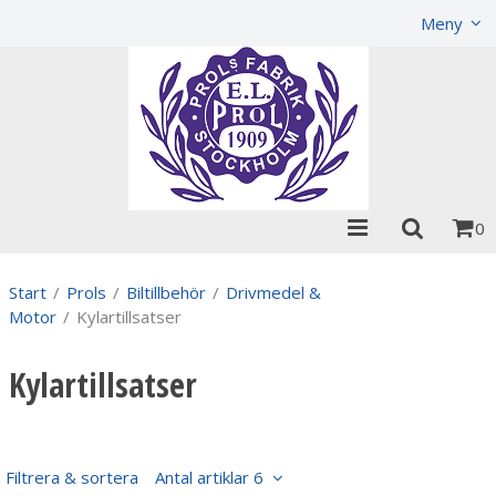
Visa varukorgen
Till kassan
Meny
0
Start
/
Prols
/
Biltillbehör
/
Drivmedel &
Motor
/
Kylartillsatser
Kylartillsatser
Filtrera & sortera
Antal artiklar 6