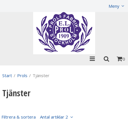
Visa varukorgen
Till kassan
Meny
0
Start
/
Prols
/
Tjänster
Tjänster
Filtrera & sortera
Antal artiklar 2