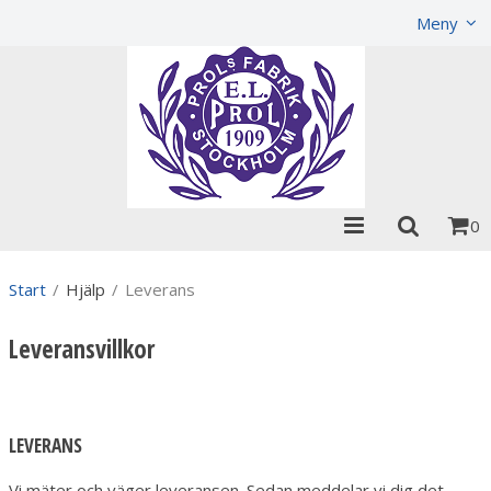
Visa varukorgen
Till kassan
Meny
0
Start
/
Hjälp
/
Leverans
Leveransvillkor
LEVERANS
Vi mäter och väger leveransen. Sedan meddelar vi dig det