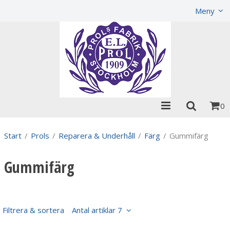
Visa varukorgen
Till kassan
Meny
0
Start
/
Prols
/
Reparera & Underhåll
/
Färg
/
Gummifärg
Gummifärg
Filtrera & sortera
Antal artiklar 7