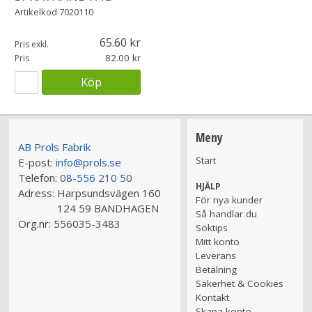
Artikelkod
7020110
65.60
Pris exkl.
82.00
Pris
Köp
Meny
AB Prols Fabrik
Start
E-post:
info@prols.se
Telefon:
08-556 210 50
HJÄLP
Adress:
Harpsundsvägen 160
För nya kunder
124 59 BANDHAGEN
Så handlar du
Org.nr:
556035-3483
Söktips
Mitt konto
Leverans
Betalning
Säkerhet & Cookies
Kontakt
Skapa konto