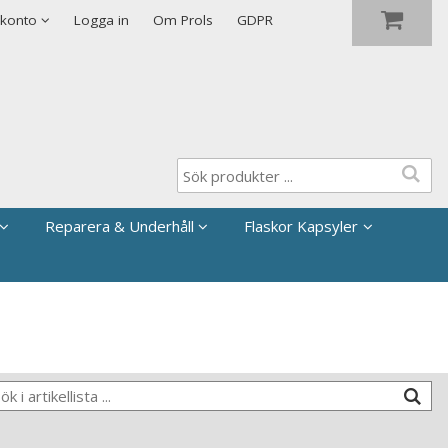
Visa varukorgen
Till kassan
 konto
Logga in
Om Prols
GDPR
Reparera & Underhåll
Flaskor Kapsyler