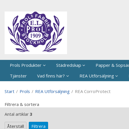
P
Prols Produkter
Städredskap
Papper & Sopsä
Tjänster
Vad finns här?
REA Utförsäljning
Start
/
Prols
/
REA Utförsäljning
/
REA CorroProtect
Filtrera & sortera
Antal artiklar
3