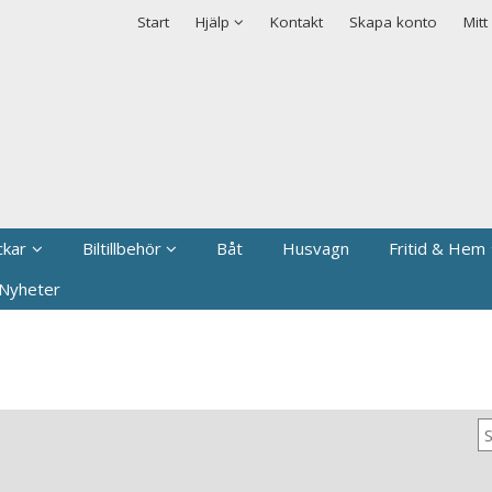
rodukten har lagts i din varukorg
Säkerhet & Cookies
Start
Hjälp
Kontakt
Skapa konto
Mitt
ckar
Biltillbehör
Båt
Husvagn
Fritid & Hem
Nyheter