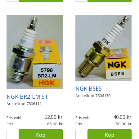
NGK B5ES
NGK BR2-LM ST
Artikelkod
7806130
Artikelkod
7806111
52.00
40.00
Pris exkl.
Pris exkl.
65.00
50.00
Pris
Pris
Köp
Köp