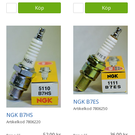
Köp
Köp
NGK B7ES
Artikelkod
7806250
NGK B7HS
Artikelkod
7806220
52.00
36.00