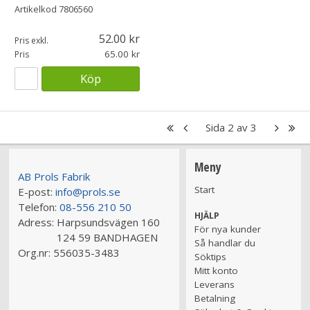
Artikelkod
7806560
52.00
Pris exkl.
65.00
Pris
Köp
Sida 2 av 3
Meny
AB Prols Fabrik
Start
E-post:
info@prols.se
Telefon:
08-556 210 50
HJÄLP
Adress:
Harpsundsvägen 160
För nya kunder
124 59 BANDHAGEN
Så handlar du
Org.nr:
556035-3483
Söktips
Mitt konto
Leverans
Betalning