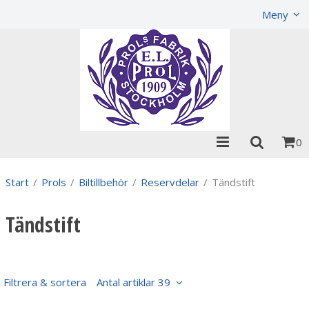
Visa varukorgen
Till kassan
Meny
0
Start
/
Prols
/
Biltillbehör
/
Reservdelar
/
Tändstift
Tändstift
Filtrera & sortera
Antal artiklar 39