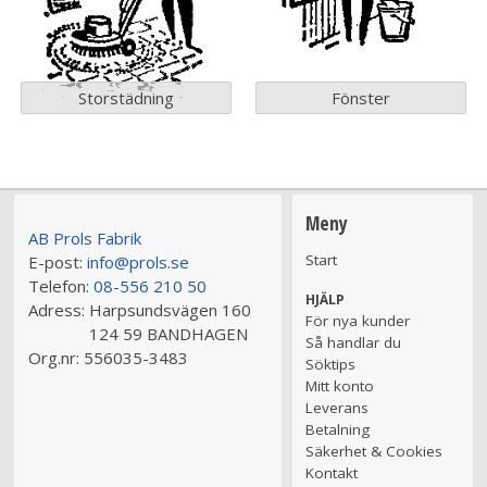
Storstädning
Fönster
Meny
AB Prols Fabrik
Start
E-post:
info@prols.se
Telefon:
08-556 210 50
HJÄLP
Adress:
Harpsundsvägen 160
För nya kunder
124 59 BANDHAGEN
Så handlar du
Org.nr:
556035-3483
Söktips
Mitt konto
Leverans
Betalning
Säkerhet & Cookies
Kontakt