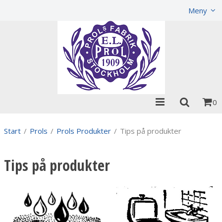
Visa varukorgen
Till kassan
Meny
0
Start
/
Prols
/
Prols Produkter
/
Tips på produkter
Tips på produkter