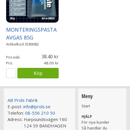
MONTERINGSPASTA
AVGAS 85G
Artikelkod
3589082
38.40
Pris exkl.
48.00
Pris
Köp
Meny
AB Prols Fabrik
Start
E-post:
info@prols.se
Telefon:
08-556 210 50
HJÄLP
Adress:
Harpsundsvägen 160
För nya kunder
124 59 BANDHAGEN
Så handlar du