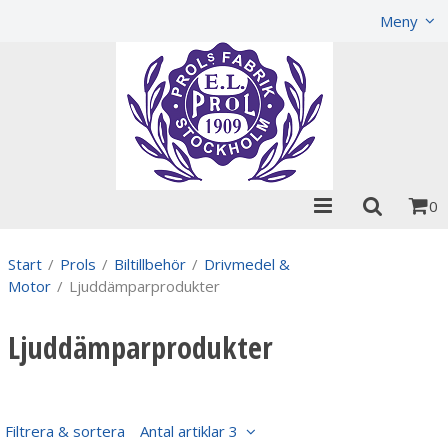
Visa varukorgen
Till kassan
Meny
0
Start
/
Prols
/
Biltillbehör
/
Drivmedel &
Motor
/
Ljuddämparprodukter
Ljuddämparprodukter
Filtrera & sortera
Antal artiklar 3