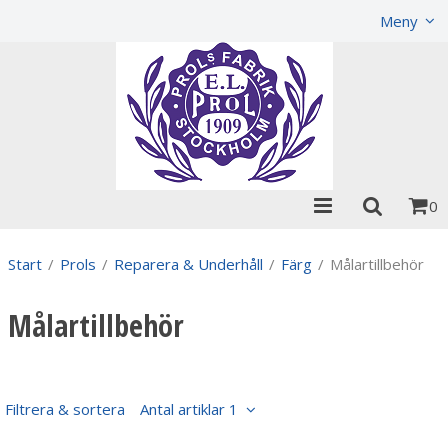
Visa varukorgen
Till kassan
Meny
0
Start
/
Prols
/
Reparera & Underhåll
/
Färg
/
Målartillbehör
Målartillbehör
Filtrera & sortera
Antal artiklar 1