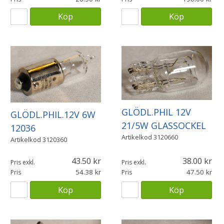
Köp
Köp
GLÖDL.PHIL 12V
GLÖDL.PHIL.12V 6W
21/5W GLASSOCKEL
12036
Artikelkod
3120660
Artikelkod
3120360
43.50
38.00
Pris exkl.
Pris exkl.
54.38
47.50
Pris
Pris
Köp
Köp