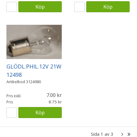
Köp
Köp
GLÖDL.PHIL.12V 21W
12498
Artikelkod
3124980
7.00
Pris exkl.
8.75
Pris
Köp
Sida 1 av 3