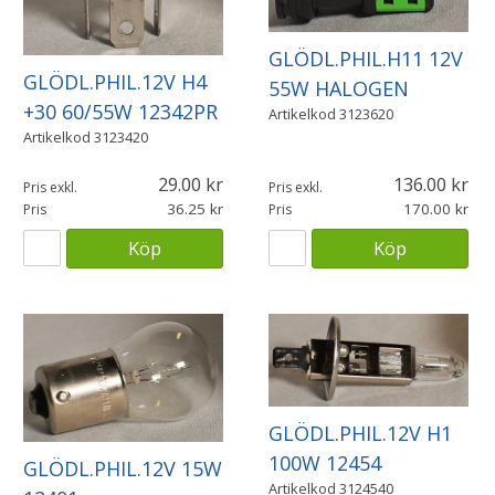
GLÖDL.PHIL.H11 12V
GLÖDL.PHIL.12V H4
55W HALOGEN
+30 60/55W 12342PR
Artikelkod
3123620
Artikelkod
3123420
29.00
136.00
Pris exkl.
Pris exkl.
36.25
170.00
Pris
Pris
Köp
Köp
GLÖDL.PHIL.12V H1
100W 12454
GLÖDL.PHIL.12V 15W
Artikelkod
3124540