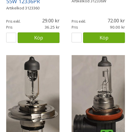
55W 12336PR
Artikelkod
312336W
Artikelkod
3123360
29.00
72.00
Pris exkl.
Pris exkl.
36.25
90.00
Pris
Pris
Köp
Köp