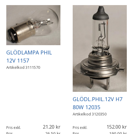
GLÖDLAMPA PHIL
12V 1157
Artikelkod
3111570
GLÖDL.PHIL.12V H7
80W 12035
Artikelkod
3120350
21.20
152.00
Pris exkl.
Pris exkl.
26.50
190.00
Pris
Pris