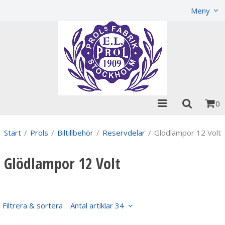
Visa varukorgen
Till kassan
Meny
0
Start
/
Prols
/
Biltillbehör
/
Reservdelar
/
Glödlampor 12 Volt
Glödlampor 12 Volt
Filtrera & sortera
Antal artiklar 34