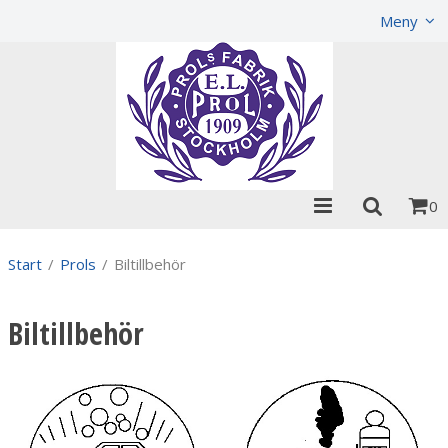
Visa varukorgen
Till kassan
Meny
0
Start
/
Prols
/
Biltillbehör
Biltillbehör