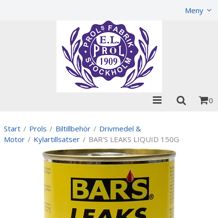
Visa varukorgen
Till kassan
Meny
0
Start
/
Prols
/
Biltillbehör
/
Drivmedel &
Motor
/
Kylartillsatser
/
BAR'S LEAKS LIQUID 150G