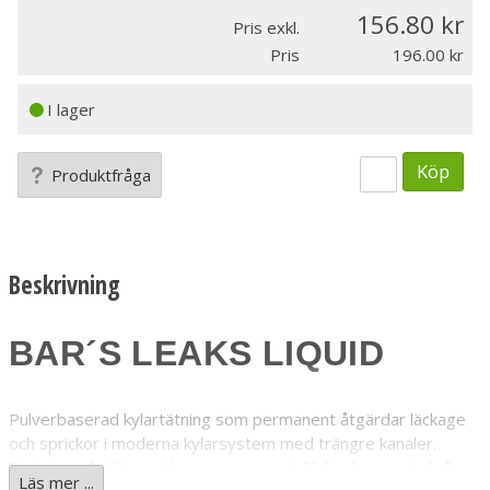
156.80
Pris exkl.
Pris
196.00
I lager
Köp
Produktfråga
Beskrivning
BAR´S LEAKS LIQUID
Pulverbaserad kylartätning som permanent åtgärdar läckage
och sprickor i moderna kylarsystem med trängre kanaler.
Smörjer och tätar vattenpumpen samt förhindrar rost-, kalk-
Läs mer ...