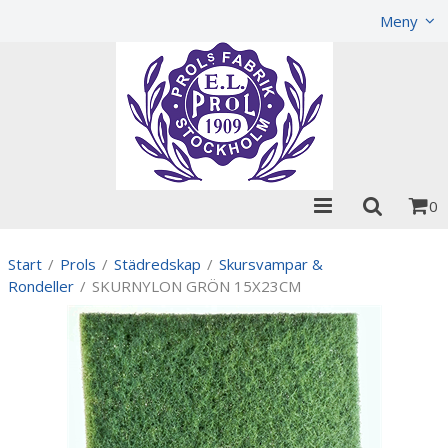
Visa varukorgen
Till kassan
Meny
0
Start
/
Prols
/
Städredskap
/
Skursvampar &
Rondeller
/
SKURNYLON GRÖN 15X23CM