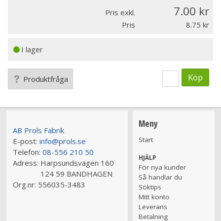
7.00
Pris exkl.
Pris
8.75
I lager
Köp
Produktfråga
Meny
AB Prols Fabrik
Start
E-post:
info@prols.se
Telefon:
08-556 210 50
HJÄLP
Adress:
Harpsundsvägen 160
För nya kunder
124 59 BANDHAGEN
Så handlar du
Org.nr:
556035-3483
Söktips
Mitt konto
Leverans
Betalning