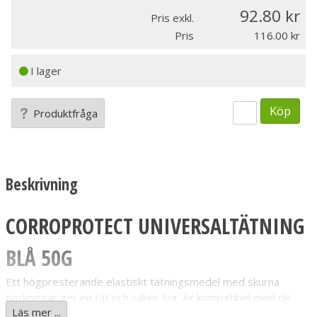
92.80
Pris exkl.
Pris
116.00
I lager
Köp
Produktfråga
Beskrivning
CORROPROTECT UNIVERSALTÄTNING
BLÅ 50G
Ett högpresterande elastiskt tätningsmedel med skurna
packningar ger en tät och säker fog. Är kompatibel med de
Läs mer ...
flesta material som metall, plast (ej PVC), papper, kork och