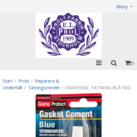
Visa varukorgen
Till kassan
Meny
0
Start
/
Prols
/
Reparera &
Underhåll
/
Tätningsmedel
/
UNIVERSAL TÄTNING BLÅ 50G