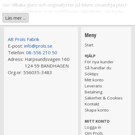
Ger tillbaka glans och originallyster på bilens utvändiga plast-
och gum-midetaljer som stötfångare, plastlister, däcksidor
Läs mer ...
m.m.
Bruksanvisning
Meny
AB Prols Fabrik
Spraya endast på torra och rena ytor.
Start
E-post:
info@prols.se
Spraya direkt på ytan som skall behandlas.
Telefon:
08-556 210 50
HJÄLP
Eftertorka med ren trasa.
Adress:
Harpsundsvägen 160
För nya kunder
124 59 BANDHAGEN
Så handlar du
Att tänka på
Org.nr:
556035-3483
Söktips
Mitt konto
Undvik att spraya på däckens slityta och bromsdetaljer.
Leverans
Betalning
Säkerhet & Cookies
Kontakt
Skapa konto
MITT KONTO
Logga in
Om Prols