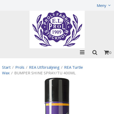
Visa varukorgen
Till kassan
Meny
0
Start
/
Prols
/
REA Utförsäljning
/
REA Turtle
Wax
/
BUMPER SHINE SPRAY/TU 400ML