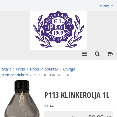
Visa varukorgen
Till kassan
Meny
0
Start
/
Prols
/
Prols Produkter
/
Övriga
Kemprodukter
/
P113 KLINKEROLJA 1L
P113 KLINKEROLJA 1L
1134