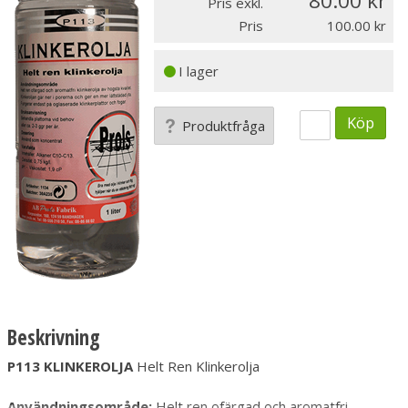
80.00
Pris exkl.
Pris
100.00
I lager
Köp
Produktfråga
Beskrivning
P113 KLINKEROLJA
Helt Ren Klinkerolja
Användningsområde:
Helt ren ofärgad och aromatfri