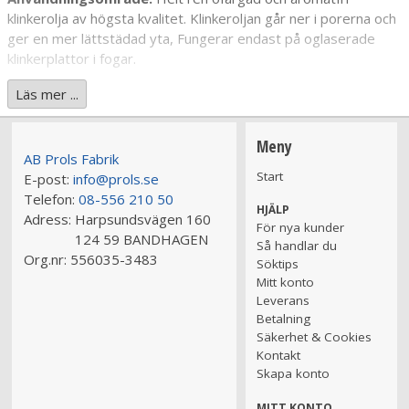
klinkerolja av högsta kvalitet. Klinkeroljan går ner i porerna och
ger en mer lättstädad yta, Fungerar endast på oglaserade
klinkerplattor i fogar.
Läs mer ...
Dosering:
Använd som koncentrat.
Bruksanvisning:
Behandla plattorna vid behov efter ca. 2-3
Meny
AB Prols Fabrik
ggr per år.
Start
E-post:
info@prols.se
Telefon:
08-556 210 50
Varufakta:
Innehåller: Alkaner C10-C13. Densitet: 0,75 kg/l
HJÄLP
Adress:
Harpsundsvägen 160
pH: - Viskositet: 1,9 cP
För nya kunder
124 59 BANDHAGEN
Signalord: Fara
Så handlar du
Org.nr:
556035-3483
Klassificering:H304, EUH066 Asp. Tox. 1.
Söktips
Hälsofarliga egenskaper:
Kan vara dödligt vid förtäring om
Mitt konto
det kommer ner i luftvägarna. Upprepad kontakt kan ge torr
Leverans
hud eller hudsprickor.
Betalning
Säkerhet & Cookies
Brand-/Explosionsrisker:
Ej klassificerat som brandfarligt,
Kontakt
men brinner bra.
Skapa konto
"Bra med olja i klinker och fog,
MITT KONTO