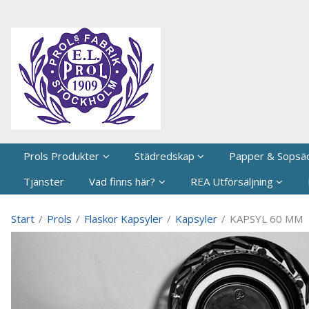
P
Prols Produkter
Städredskap
Papper & Sopsä
Tjänster
Vad finns här?
REA Utförsäljning
Start
/
Prols
/
Flaskor Kapsyler
/
Kapsyler
/
KAPSYL 60 MM