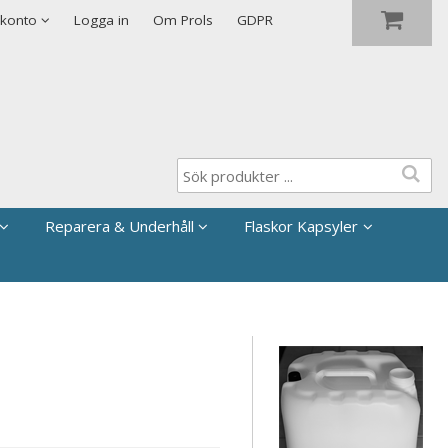
Visa varukorgen
Till kassan
 konto
Logga in
Om Prols
GDPR
Reparera & Underhåll
Flaskor Kapsyler