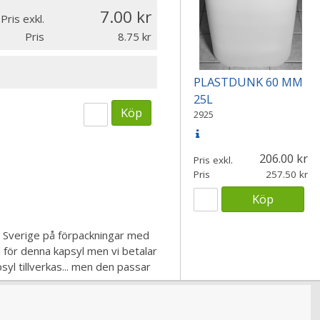
7.00
Pris exkl.
Pris
8.75
PLASTDUNK 60 MM
25L
Köp
2925
206.00
Pris exkl.
Pris
257.50
Köp
d i Sverige på förpackningar med
 för denna kapsyl men vi betalar
psyl tillverkas... men den passar