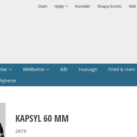
rodukten har lagts i din varukorg
Säkerhet & Cookies
Start
Hjälp
Kontakt
Skapa konto
Mitt
ckar
Biltillbehör
Båt
Husvagn
Fritid & Hem
Nyheter
KAPSYL 60 MM
2975