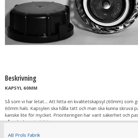
Beskrivning
KAPSYL 60MM
Så som vi har letat.... Att hitta en kvalitetskapsyl (60mm) som 
60mm hals. Kapsylen ska hålla tätt och man ska kunna skruva på
kanske lite för mycket. Prioriteringen har varit säkerhet och pas
våra dunkar utmärkt!
AB Prols Fabrik