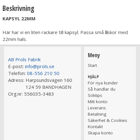
Beskrivning
KAPSYL 22MM
Här har vi en liten rackare till kapsyl. Passa små flaskor med
22mm hals.
Meny
AB Prols Fabrik
Start
E-post:
info@prols.se
Telefon:
08-556 210 50
HJÄLP
Adress:
Harpsundsvägen 160
För nya kunder
124 59 BANDHAGEN
Så handlar du
Org.nr:
556035-3483
Söktips
Mitt konto
Leverans
Betalning
Säkerhet & Cookies
Kontakt
Skapa konto