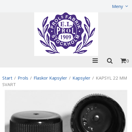
Visa varukorgen
Till kassan
Meny
0
Start
/
Prols
/
Flaskor Kapsyler
/
Kapsyler
/
KAPSYL 22 MM
SVART