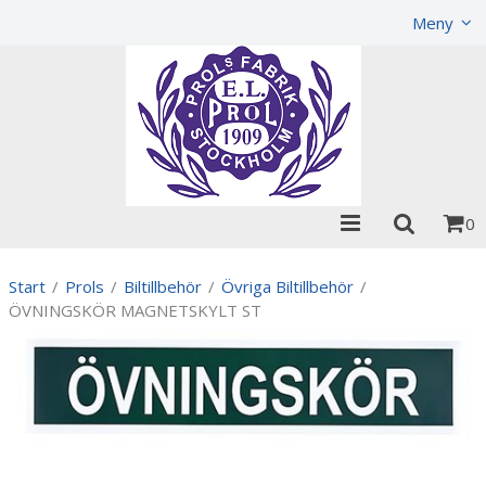
Visa varukorgen
Till kassan
Meny
0
Start
/
Prols
/
Biltillbehör
/
Övriga Biltillbehör
/
ÖVNINGSKÖR MAGNETSKYLT ST