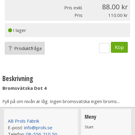
88.00
Pris exkl.
Pris
110.00
I lager
Köp
Produktfråga
Beskrivning
Bromsvätska Dot 4
Fyll på om nivån är låg. Ingen bromsvätska ingen broms...
Meny
AB Prols Fabrik
Start
E-post:
info@prols.se
Telefon:
08-556 210 50