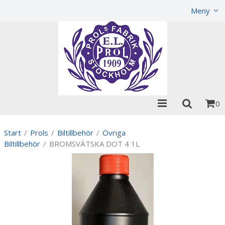
Visa varukorgen
Till kassan
Meny
0
Start
/
Prols
/
Biltillbehör
/
Övriga
Biltillbehör
/
BROMSVÄTSKA DOT 4 1L