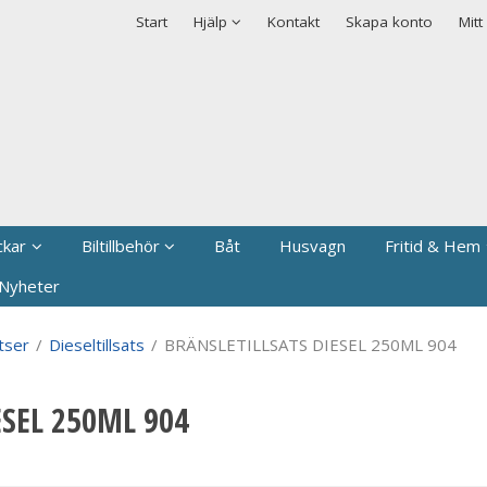
rodukten har lagts i din varukorg
Säkerhet & Cookies
Start
Hjälp
Kontakt
Skapa konto
Mitt
ckar
Biltillbehör
Båt
Husvagn
Fritid & Hem
Nyheter
atser
/
Dieseltillsats
/
BRÄNSLETILLSATS DIESEL 250ML 904
ESEL 250ML 904