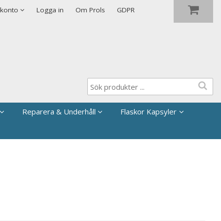
Visa varukorgen
Till kassan
 konto
Logga in
Om Prols
GDPR
Reparera & Underhåll
Flaskor Kapsyler