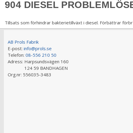
904 DIESEL PROBLEMLÖS
Tillsats som förhindrar bakterietillväxt i diesel. Förbättrar för
AB Prols Fabrik
E-post:
info@prols.se
Telefon:
08-556 210 50
Adress:
Harpsundsvägen 160
124 59 BANDHAGEN
Org.nr:
556035-3483