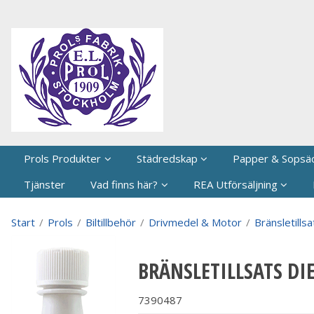
P
Prols Produkter
Städredskap
Papper & Sopsä
Tjänster
Vad finns här?
REA Utförsäljning
Start
/
Prols
/
Biltillbehör
/
Drivmedel & Motor
/
Bränsletills
BRÄNSLETILLSATS DI
7390487