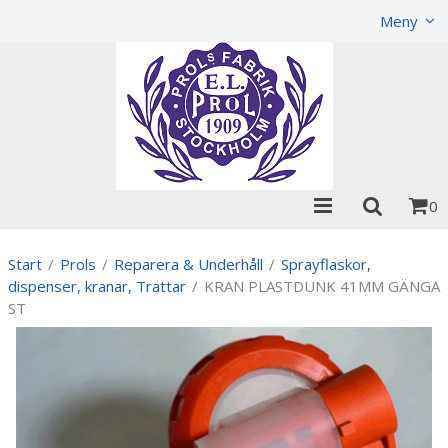
Visa varukorgen
Till kassan
Meny
0
Start
/
Prols
/
Reparera & Underhåll
/
Sprayflaskor,
dispenser, kranar, Trattar
/
KRAN PLASTDUNK 41MM GÄNGA
ST