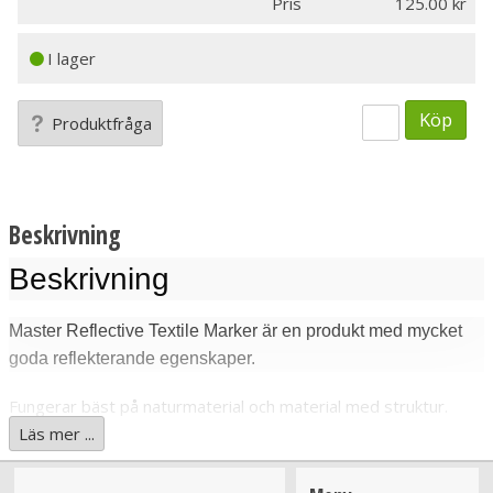
Pris
125.00
I lager
Köp
Produktfråga
Beskrivning
Beskrivning
Master Reflective Textile Marker är en produkt med mycket
goda reflekterande egenskaper.
Fungerar bäst på naturmaterial och material med struktur.
Effekten är något mindre på blanka underlag samt
Läs mer ...
syntettyger. Sprayen ger ett tunt
ytskikt som är osynligt på dagen men har exceptionelt bra