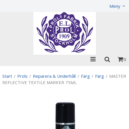
Visa varukorgen
Till kassan
Meny
0
Start
/
Prols
/
Reparera & Underhåll
/
Färg
/
Färg
/
MASTER
REFLECTIVE TEXTILE MARKER 75ML