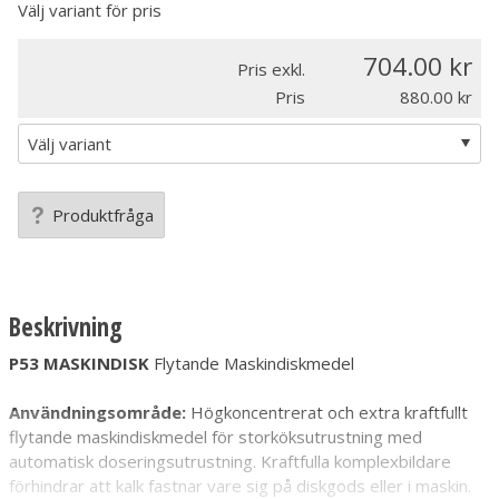
Välj variant för pris
704.00
Pris exkl.
Pris
880.00
Produktfråga
Beskrivning
P53 MASKINDISK
Flytande Maskindiskmedel
Användningsområde:
Högkoncentrerat och extra kraftfullt
flytande maskindiskmedel för storköksutrustning med
automatisk doseringsutrustning. Kraftfulla komplexbildare
förhindrar att kalk fastnar vare sig på diskgods eller i maskin.