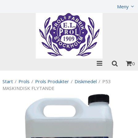
Visa varukorgen
Till kassan
Meny
0
Start
/
Prols
/
Prols Produkter
/
Diskmedel
/
P53
MASKINDISK FLYTANDE