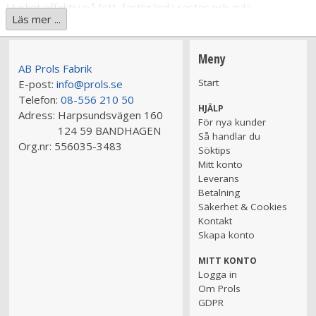
Mycket effektiv på fett, fastbrända rester och gula
Läs mer ...
beläggningar. Klarar att göra rent djupt ner i sprickor och
porer. Efterlämnar en skinande blank yta. Med aluminiumskydd.
Meny
AB Prols Fabrik
Dosering:
Tag 2-4 cl P53 till 10 liter vatten.
Start
E-post:
info@prols.se
Telefon:
08-556 210 50
Bruksanvisning:
Följ diskmaskinens anvisningar.
HJÄLP
Adress:
Harpsundsvägen 160
För nya kunder
124 59 BANDHAGEN
Varufakta:
Innehåller alkali, komplexbildare, tensid,
Så handlar du
Org.nr:
556035-3483
aluminiumskydd och vatten. pH: 14 Densitet: 1,36 kg/liter
Söktips
Viskositet: 5 cP
Mitt konto
Signalord: Fara
Leverans
Klassificering: Acute Tox. 4, Skin Corr. 1A, Met. Corr. 1.
Betalning
Säkerhet & Cookies
Hälsofarliga egenskaper:
Orsakar allvarliga frätskador på
Kontakt
hud och ögon. Skadlig vid förtäring. Kan vara korrosivt för
Skapa konto
metaller.
MITT KONTO
OBS!:
Denna produkt säljes ej till konsument.
Logga in
Om Prols
"Med Prols går allt som en dans,
GDPR