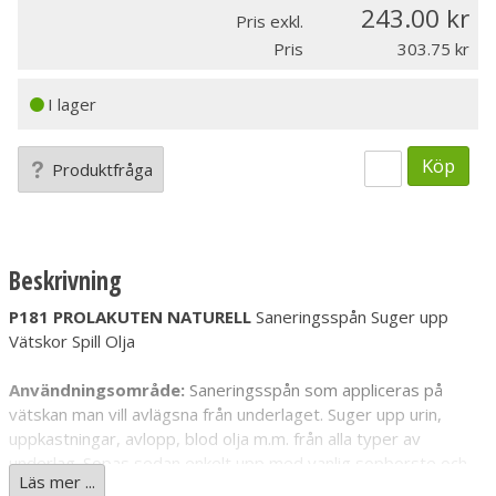
243.00
Pris exkl.
Pris
303.75
I lager
Köp
Produktfråga
Beskrivning
P181 PROLAKUTEN NATURELL
Saneringsspån Suger upp
Vätskor Spill Olja
Användningsområde:
Saneringsspån som appliceras på
vätskan man vill avlägsna från underlaget. Suger upp urin,
uppkastningar, avlopp, blod olja m.m. från alla typer av
underlag. Sopas sedan enkelt upp med vanlig sopborste och
Läs mer ...
skyffel. Utmärkt för att absorbera olje och dieselspill. Kastas