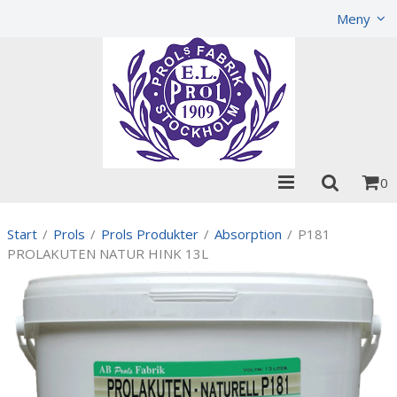
Visa varukorgen
Till kassan
Meny
0
Start
/
Prols
/
Prols Produkter
/
Absorption
/
P181
PROLAKUTEN NATUR HINK 13L